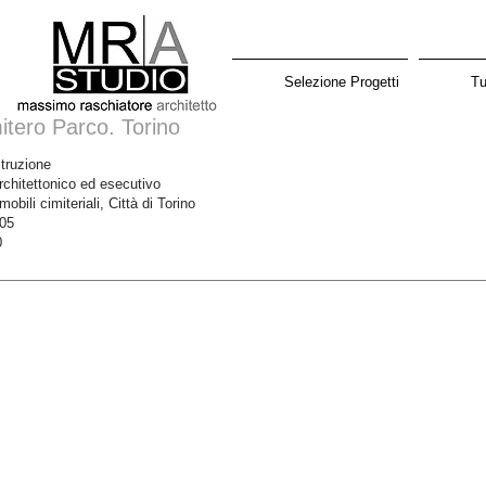
Selezione Progetti
Tu
tero Parco. Torino
truzione
rchitettonico ed esecutivo
obili cimiteriali, Città di Torino
005
0