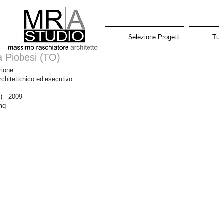
Selezione Progetti
Tu
a Piobesi (TO)
azione
rchitettonico ed esecutivo
o) - 2009
mq