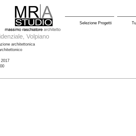
Selezione Progetti
Tu
idenziale, Volpiano
azione architettonica
rchitettonico
- 2017
00